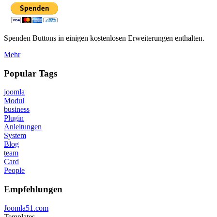
Spenden Buttons in einigen kostenlosen Erweiterungen enthalten.
Mehr
Popular Tags
joomla
Modul
business
Plugin
Anleitungen
System
Blog
team
Card
People
Empfehlungen
Joomla51.com
Templates