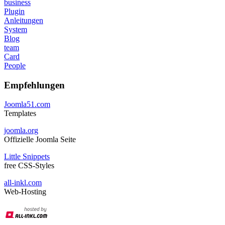
business
Plugin
Anleitungen
System
Blog
team
Card
People
Empfehlungen
Joomla51.com
Templates
joomla.org
Offizielle Joomla Seite
Little Snippets
free CSS-Styles
all-inkl.com
Web-Hosting